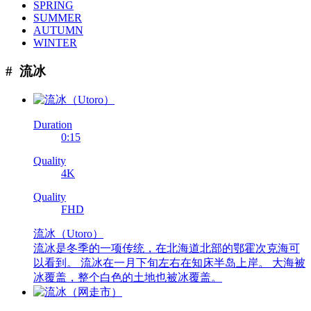
SPRING
SUMMER
AUTUMN
WINTER
#
流冰
Duration
0:15
Quality
4K
Quality
FHD
流冰
（Utoro）
流冰是冬季的一项传统，在北海道北部的鄂霍次克海可
以看到。 流冰在一月下旬左右在知床半岛上岸。 大海被
冰覆盖，整个白色的土地也被冰覆盖。